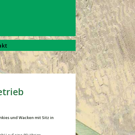
akt
etrieb
inkies und Wacken mit Sitz in