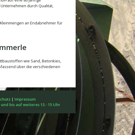
H auf eine 80 jährige
s Unternehmen durch Qualität,
in Kleinmengen an Endabnehmer für
ämmerle
üttbaustoffen wie Sand, Betonkies,
umfassend über die verschiedenen
chutz
|
Impressum
 und bis auf weiteres 13 - 15 Uhr